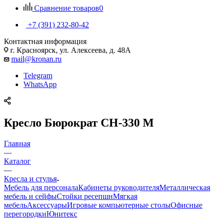
Сравнение товаров
0
+7 (391) 232-80-42
Контактная информация
г. Красноярск, ул. Алексеева, д. 48А
mail@kronan.ru
Telegram
WhatsApp
Кресло Бюрократ СН-330 М
Главная
—
Каталог
—
Кресла и стулья
Мебель для персонала
Кабинеты руководителя
Металлическая
мебель и сейфы
Стойки ресепшн
Мягкая
мебель
Аксессуары
Игровые компьютерные столы
Офисные
перегородки
Юнитекс