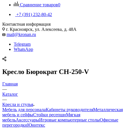
Сравнение товаров
0
+7 (391) 232-80-42
Контактная информация
г. Красноярск, ул. Алексеева, д. 48А
mail@kronan.ru
Telegram
WhatsApp
Кресло Бюрократ CH-250-V
Главная
—
Каталог
—
Кресла и стулья
Мебель для персонала
Кабинеты руководителя
Металлическая
мебель и сейфы
Стойки ресепшн
Мягкая
мебель
Аксессуары
Игровые компьютерные столы
Офисные
перегородки
Юнитекс