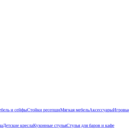
ебель и сейфы
Стойки ресепшн
Мягкая мебель
Аксессуары
Игровы
ла
Детские кресла
Кухонные стулья
Стулья для баров и кафе