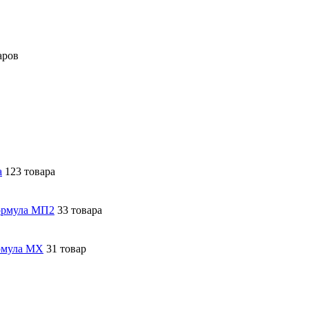
аров
а
123 товара
ормула МП2
33 товара
рмула МХ
31 товар