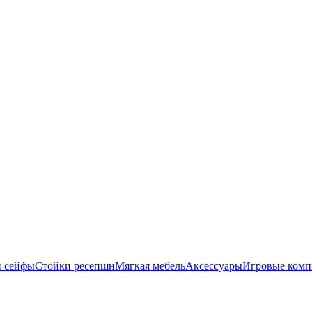
и сейфы
Стойки ресепшн
Мягкая мебель
Аксессуары
Игровые комп