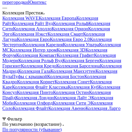
перегородки
Юнитекс
—
Коллекция Престиж
Коллекция WAVE
Коллекция Европа
Коллекция
Райт
Коллекция Райт Вуд
Коллекция Рольф
Коллекция
Сити
Коллекция Аполло
Коллекция Орион
Коллекция
Эрго
Коллекция Нэкст
Коллекция Смарт
Коллекция
Лагуна
Коллекция Евро
Коллекция Евро 2.0
Коллекция
Честертон
Коллекция Карелия
Коллекция Ультра
Коллекция
МС
Коллекция Интер хром
Коллекция 3D
Коллекция
Форум
Коллекция Компакт
Коллекция Графит
Коллекция
Модерн
Коллекция Рольф Вуд
Коллекция Берген
Коллекция
Горизонт
Коллекция Кредо
Коллекция Барселона
Коллекция
Мадрид
Коллекция Гала
Коллекция Манхэттен
Коллекция
Вула
Пуфы с крышкой
Коллекция Бостон
Коллекция
Квадро
Коллекция Корнет
Коллекция Сонет
Коллекция
Каре
Коллекция Флайт Классика
Коллекция Куб
Коллекция
Консул
Коллекция Пинто
Коллекция Остин
Коллекция
Прайд
Коллекция Лондон
Коллекция Лайт Э
Коллекция
Моби
Коллекция Олфорд
Коллекция Сити Э
Коллекция
Соло
Коллекция Флайт
Коллекция Авеню
Коллекция Ларго
Фильтр
По умолчанию (возрастание)
По популярности (убывание)