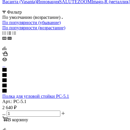
Васанта (Vasanta)
Инновация
SALUTE
ZOOM
Imago-R (металлик
Фильтр
По умолчанию (возрастание)
По популярности (убывание)
По популярности (возрастание)
Полка для угловой стойки РС-5.1
Арт.: РС-5.1
2 640
₽
В корзину