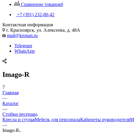
Сравнение товаров
0
+7 (391) 232-80-42
Контактная информация
г. Красноярск, ул. Алексеева, д. 48А
mail@kronan.ru
Telegram
WhatsApp
Imago-R
7
Главная
—
Каталог
—
Стойки ресепшн
Кресла и стулья
Мебель для персонала
Кабинеты руководителя
М
—
Imago-R