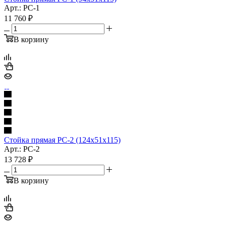
Арт.: РС-1
11 760
₽
В корзину
Стойка прямая РС-2 (124х51х115)
Арт.: РС-2
13 728
₽
В корзину