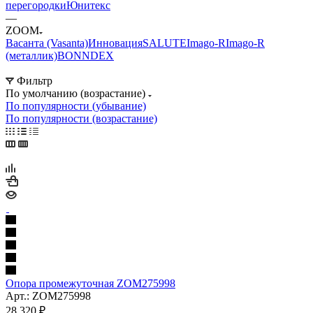
перегородки
Юнитекс
—
ZOOM
Васанта (Vasanta)
Инновация
SALUTE
Imago-R
Imago-R
(металлик)
BONN
DEX
Фильтр
По умолчанию (возрастание)
По популярности (убывание)
По популярности (возрастание)
Опора промежуточная ZOM275998
Арт.: ZOM275998
28 320
₽