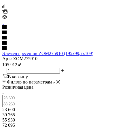
Элемент ресепшн ZOM275910 (195x99,7x109)
Арт.: ZOM275910
105 912
₽
В корзину
Фильтр по параметрам
Розничная цена
23 600
39 765
55 930
72 095